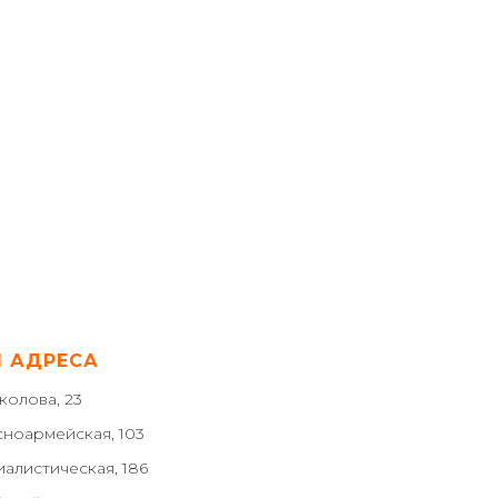
 АДРЕСА
колова, 23
сноармейская, 103
иалистическая, 186