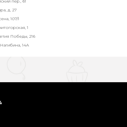
ский пер., 61
ра, д. 27
ена, 107/1
нитогорская, 1
летия Победы, 216
 Нагибина, 14А
4