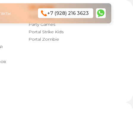
VR-ИГРЫ
+7 (928) 216 3623
такты
Portal Strike
Party Games
Portal Strike Kids
Portal Zombie
ой
ров