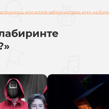
агрузилось или хотите забронировать игру на бол
 лабиринте
?»