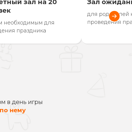
етный зал на 20
Зал ожидан
век
для родителей 
проведения пр
ем необходимым для
дения праздника
м в день игры
 по нему