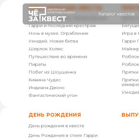
КЛАССИЧЕСКИЕ КВЕСТЫ
ПРЯТ
Каталог квестов
Ограбление банка. Бумажный дом
Амонг 
Гарри и последний крестраж
Бегущи
Ночь в музее. Ограбление
Игра в
Уэнздей. Новая битва
Гарри 
Шерлок Холмс
Майнкр
Путешествие во времени
Роблок
Пираты
Роблок
Побег из Шоушенка
Прятки
Хижина Чудес
Прятки.
измере
Индиана Джонс
Уэнсде
Фантастический угон
ДЕНЬ РОЖДЕНИЯ
ВЫПУ
День рождения в квесте
День Рождения в стиле Гарри