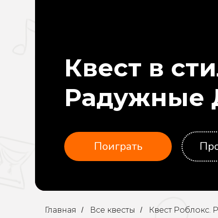
Квест в ст
Радужные 
Поиграть
Про
Главная
Все квесты
Квест Роблокс. 
/
/