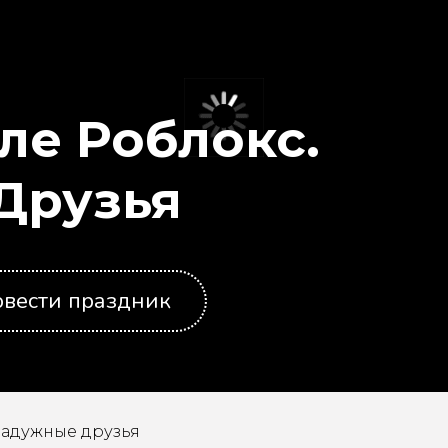
иле Роблокс.
Друзья
вести праздник
Радужные друзья