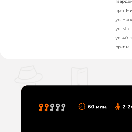
Гвардей
пр-т Ми
ул. Нанс
ул. Маг
ул. 40-
пр-т М.
60 мин.
2-2