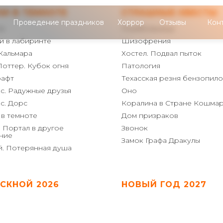
КИ В ТЕМНОТЕ
СТРАШНЫЕ КВЕСТЫ
Проведение праздников
Хоррор
Отзывы
Кон
Ас
Психбольница
й в лабиринте
Шизофрения
 Кальмара
Хостел. Подвал пыток
Поттер. Кубок огня
Патология
афт
Техасская резня бензопил
с. Радужные друзья
Оно
с. Дорс
Коралина в Стране Кошма
 в темноте
Дом призраков
 Портал в другое
Звонок
ние
Замок Графа Дракулы
й. Потерянная душа
СКНОЙ 2026
НОВЫЙ ГОД 2027